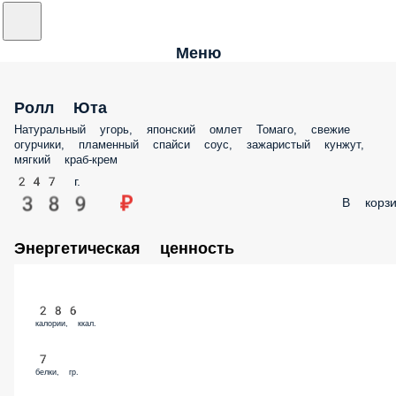
Меню
Ролл Юта
Натуральный угорь, японский омлет Томаго, свежие огурчики, пламенн
спайси соус, зажаристый кунжут, мягкий краб-крем
247 г.
389 ₽
В корз
Энергетическая ценность
286
калории, ккал.
7
белки, гр.
12