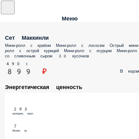
Меню
Сет Маккинли
Мини-ролл с крабом Мини-ролл с лососем Острый мини
ролл с острой курицей Мини-ролл с огурцом Мини-ролл
со сливочным сыром 30 кусочков
490 г.
899 ₽
В корзи
Энергетическая ценность
293
калории, ккал.
7
белки, гр.