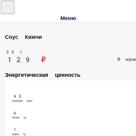
Меню
Соус Кимчи
-
50 г.
129 ₽
В корзи
Энергетическая ценность
95
калории, ккал.
6
белки, гр.
1
жиры, гр.