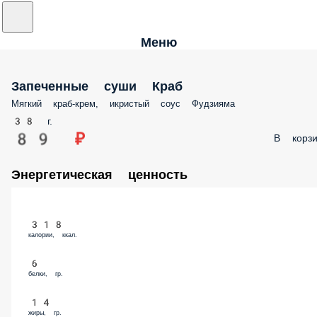
Меню
Запеченные суши Краб
Мягкий краб-крем, икристый соус Фудзияма
38 г.
89 ₽
В корзи
Энергетическая ценность
318
калории, ккал.
6
белки, гр.
14
жиры, гр.