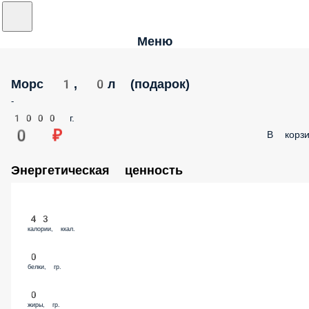
Меню
Морс 1, 0л (подарок)
-
1000 г.
0 ₽
В корзи
Энергетическая ценность
43
калории, ккал.
0
белки, гр.
0
жиры, гр.