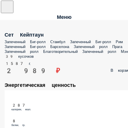
Меню
Сет Кейптаун
Запеченный Биг-ролл Стамбул Запеченный Биг-ролл Рим
Запеченный Биг-ролл Барселона Запеченный ролл Прага
Запеченный ролл Благотворительный Запеченный ролл Мэн
39 кусочков
1587 г.
2 989 ₽
В корзи
Энергетическая ценность
287
калории, ккал.
8
белки, гр.