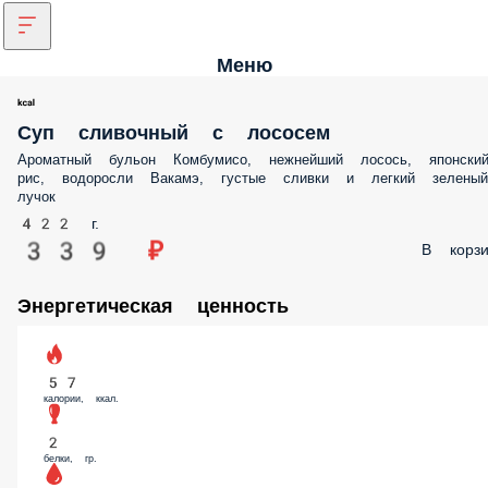
Меню
Суп сливочный с лососем
Ароматный бульон Комбумисо, нежнейший лосось, японски
рис, водоросли Вакамэ, густые сливки и легкий зеленый
лучок
422 г.
339 ₽
В корзи
Энергетическая ценность
57
калории, ккал.
2
белки, гр.