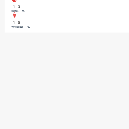
12
белки, гр.
13
жиры, гр.
15
углеводы, гр.