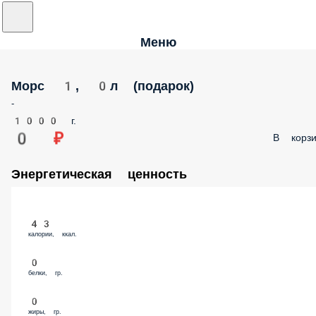
Меню
Морс 1, 0л (подарок)
-
1000 г.
0 ₽
В корзи
Энергетическая ценность
43
калории, ккал.
0
белки, гр.
0
жиры, гр.