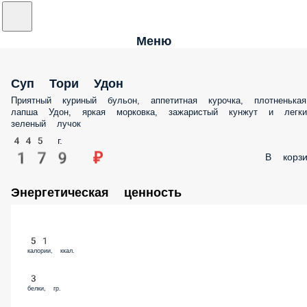
Меню
Суп Тори Удон
Приятный куриный бульон, аппетитная курочка, плотненькая
лапша Удон, яркая морковка, зажаристый кунжут и легки
зеленый лучок
445 г.
179 ₽
В корзи
Энергетическая ценность
51
калории, ккал.
3
белки, гр.