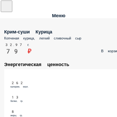
Меню
Крим-суши Курица
Копченая курица, легкий сливочный сыр
32.97 г.
79 ₽
В корзи
Энергетическая ценность
262
калории, ккал.
13
белки, гр.
8
жиры, гр.