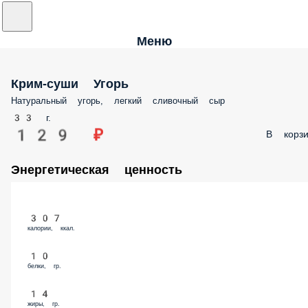
Меню
Крим-суши Угорь
Натуральный угорь, легкий сливочный сыр
33 г.
129 ₽
В корзи
Энергетическая ценность
307
калории, ккал.
10
белки, гр.
14
жиры, гр.