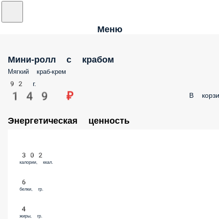
Меню
Мини-ролл с крабом
Мягкий краб-крем
92 г.
149 ₽
В корзи
Энергетическая ценность
302
калории, ккал.
6
белки, гр.
4
жиры, гр.