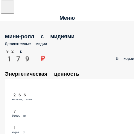
Меню
Мини-ролл с мидиями
Деликатесные мидии
92 г.
179 ₽
В корзи
Энергетическая ценность
266
калории, ккал.
7
белки, гр.
1
жиры, гр.