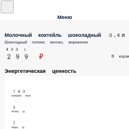
Меню
Молочный коктейль шоколадный 0.4л
Шоколадный топпинг, молоко, мороженое
400 г.
299 ₽
В корз
Энергетическая ценность
143
калории, ккал.
3
белки, гр.
7
жиры, гр.