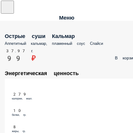
Меню
Острые суши Кальмар
Аппетитный кальмар, пламенный соус Спайси
37.97 г.
99 ₽
В корзи
Энергетическая ценность
279
калории, ккал.
10
белки, гр.
8
жиры, гр.