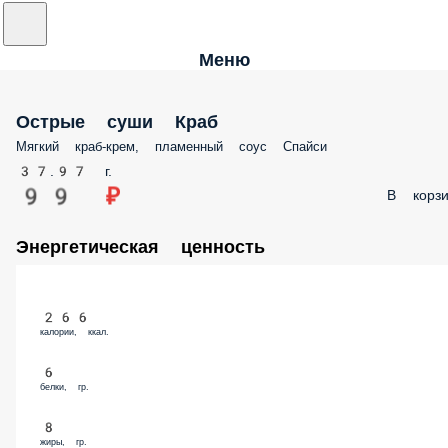
Меню
Острые суши Краб
Мягкий краб-крем, пламенный соус Спайси
37.97 г.
99 ₽
В корзи
Энергетическая ценность
266
калории, ккал.
6
белки, гр.
8
жиры, гр.