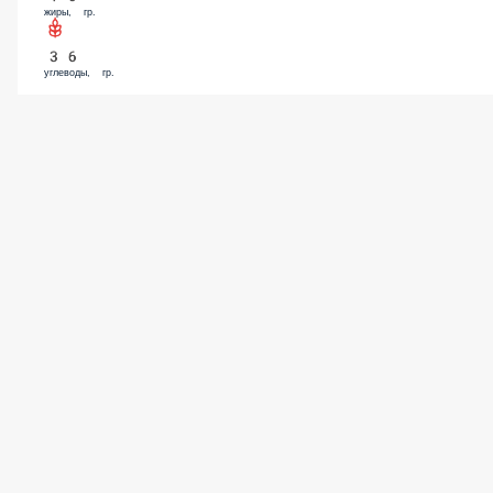
жиры, гр.
36
углеводы, гр.