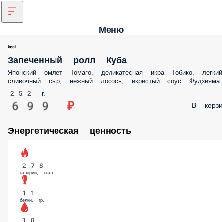
Меню
Запеченный ролл Куба
Японский омлет Томаго, деликатесная икра Тобико, легкий сливочн
сыр, нежный лосось, икристый соус Фудзияма
252 г.
699 ₽
В корз
Энергетическая ценность
278
калории, ккал.
11
белки, гр.
10