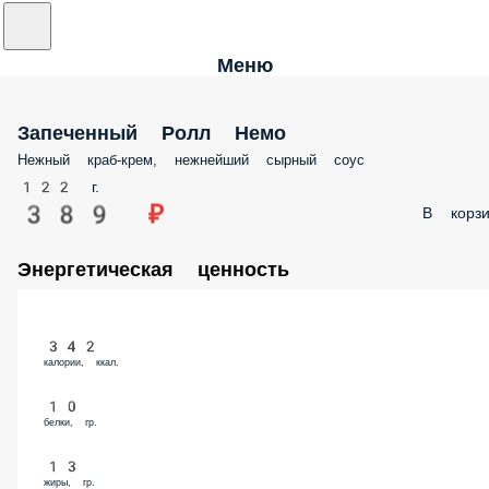
Меню
Запеченный Ролл Немо
Нежный краб-крем, нежнейший сырный соус
122 г.
389 ₽
В корзи
Энергетическая ценность
342
калории, ккал.
10
белки, гр.
13
жиры, гр.