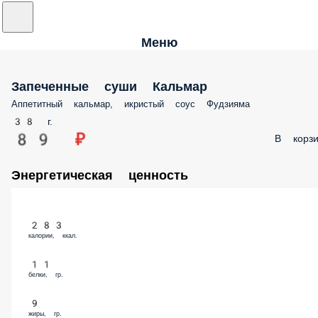
Меню
Запеченные суши Кальмар
Аппетитный кальмар, икристый соус Фудзияма
38 г.
89 ₽
В корзи
Энергетическая ценность
283
калории, ккал.
11
белки, гр.
9
жиры, гр.