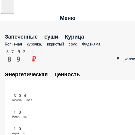
Меню
Запеченные суши Курица
Копченая курочка, икристый соус Фудзияма
37.97 г.
89 ₽
В корзи
Энергетическая ценность
304
калории, ккал.
13
белки, гр.
10
жиры, гр.