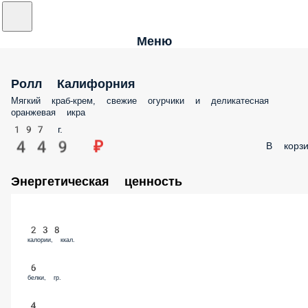
Меню
Ролл Калифорния
Мягкий краб-крем, свежие огурчики и деликатесная
оранжевая икра
197 г.
449 ₽
В корзи
Энергетическая ценность
238
калории, ккал.
6
белки, гр.
4