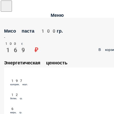
Меню
Мисо паста 100гр.
-
100 г.
169 ₽
В корзи
Энергетическая ценность
197
калории, ккал.
12
белки, гр.
6
жиры, гр.