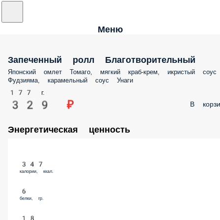
Меню
Запеченный ролл Благотворительный
Японский омлет Томаго, мягкий краб-крем, икристый соус Фудзияма,
карамельный соус Унаги
177 г.
329 ₽
В корз
Энергетическая ценность
347
калории, ккал.
6
белки, гр.
18