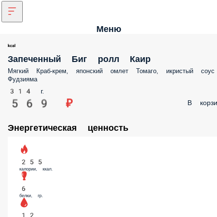
Меню
Запеченный Биг ролл Каир
Мягкий Краб-крем, японский омлет Томаго, икристый соус
Фудзияма
314 г.
569 ₽
В корзи
Энергетическая ценность
255
калории, ккал.
6
белки, гр.
12