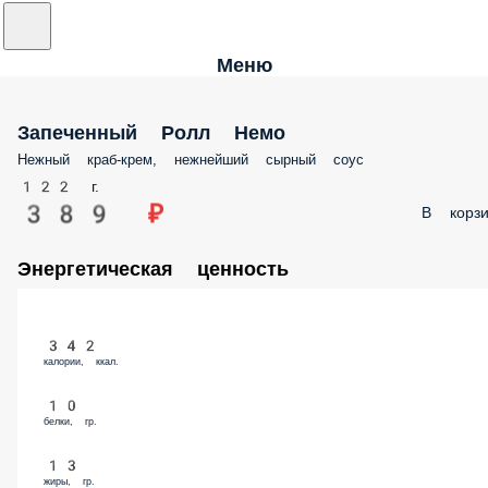
Меню
Запеченный Ролл Немо
Нежный краб-крем, нежнейший сырный соус
122 г.
389 ₽
В корзи
Энергетическая ценность
342
калории, ккал.
10
белки, гр.
13
жиры, гр.