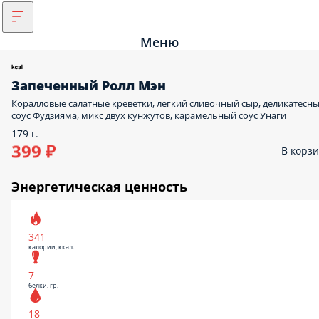
Меню
Запеченный Ролл Мэн
Коралловые салатные креветки, легкий сливочный сыр, деликатесн
соус Фудзияма, микс двух кунжутов, карамельный соус Унаги
179 г.
399 ₽
В корз
Энергетическая ценность
341
калории, ккал.
7
белки, гр.
18