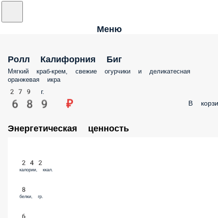
Меню
Ролл Калифорния Биг
Мягкий краб-крем, свежие огурчики и деликатесная
оранжевая икра
279 г.
689 ₽
В корзи
Энергетическая ценность
242
калории, ккал.
8
белки, гр.
6