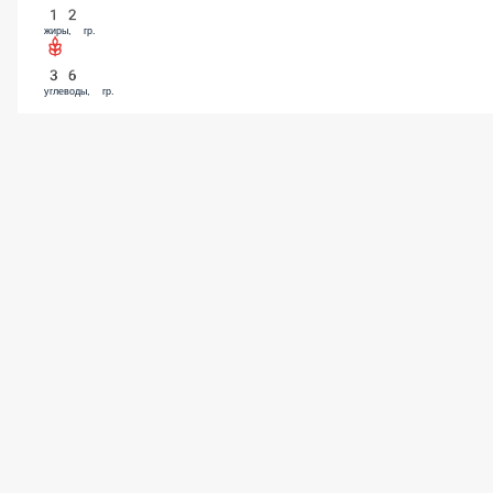
12
жиры, гр.
36
углеводы, гр.