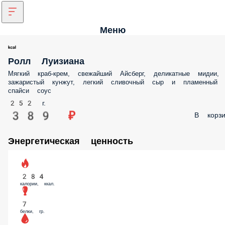
Меню
Ролл Луизиана
Мягкий краб-крем, свежайший Айсберг, деликатные мидии,
зажаристый кунжут, легкий сливочный сыр и пламенный
спайси соус
252 г.
389 ₽
В корзи
Энергетическая ценность
284
калории, ккал.
7
белки, гр.