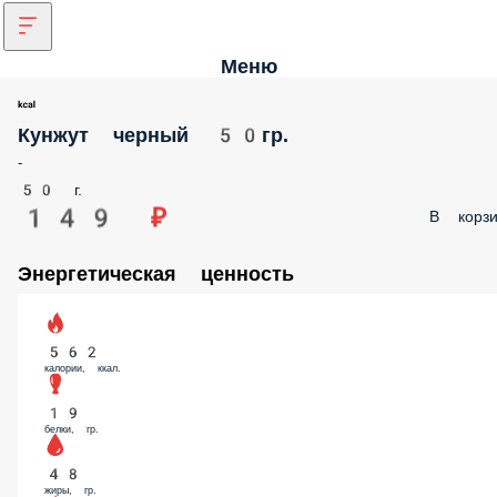
Меню
Кунжут черный 50гр.
-
50 г.
149 ₽
В корзи
Энергетическая ценность
562
калории, ккал.
19
белки, гр.
48
жиры, гр.