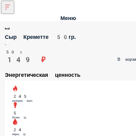
Меню
Сыр Креметте 50гр.
-
50 г.
149 ₽
В корзи
Энергетическая ценность
245
калории, ккал.
5
белки, гр.
24
жиры, гр.