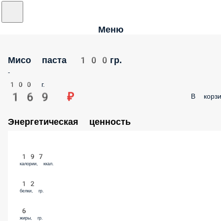
Меню
Мисо паста 100гр.
-
100 г.
169 ₽
В корзи
Энергетическая ценность
197
калории, ккал.
12
белки, гр.
6
жиры, гр.