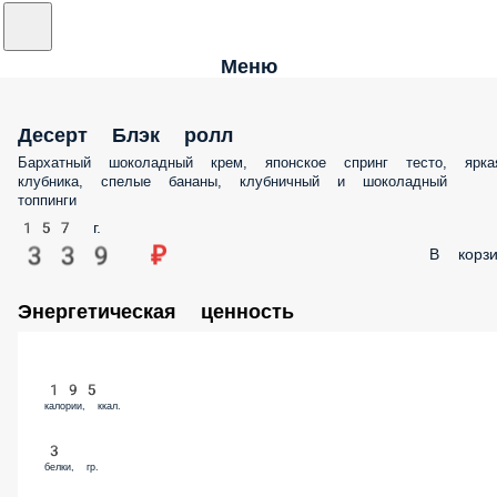
Меню
Десерт Блэк ролл
Бархатный шоколадный крем, японское спринг тесто, ярка
клубника, спелые бананы, клубничный и шоколадный
топпинги
157 г.
339 ₽
В корзи
Энергетическая ценность
195
калории, ккал.
3
белки, гр.